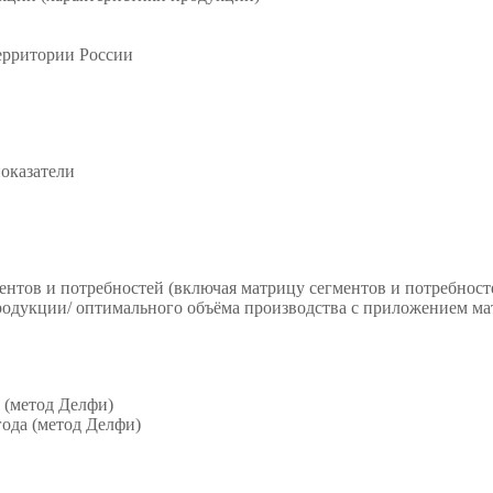
территории России
показатели
нтов и потребностей (включая матрицу сегментов и потребност
родукции/ оптимального объёма производства с приложением м
а (метод Делфи)
года (метод Делфи)