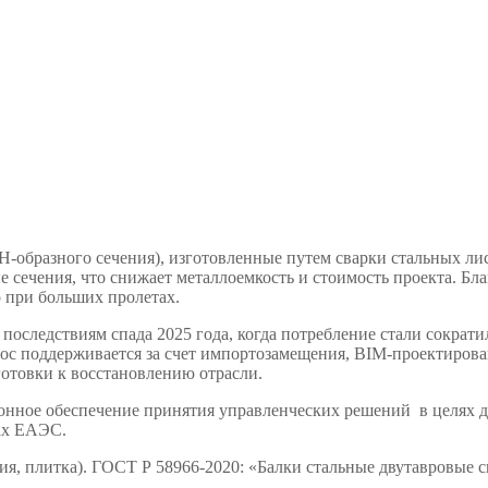
Н-образного сечения), изготовленные путем сварки стальных ли
е сечения, что снижает металлоемкость и стоимость проекта. Б
о при больших пролетах.
оследствиям спада 2025 года, когда потребление стали сократил
рос поддерживается за счет импортозамещения, BIM-проектирова
готовки к восстановлению отрасли.
нное обеспечение принятия управленческих решений в целях 
нах ЕАЭС.
ия, плитка). ГОСТ Р 58966-2020: «Балки стальные двутавровые 