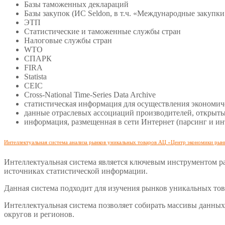
Базы таможенных деклараций
Базы закупок (ИС Seldon, в т.ч. «Международные закупки
ЭТП
Статистические и таможенные службы стран
Налоговые службы стран
WTO
СПАРК
FIRA
Statista
CEIC
Cross-National Time-Series Data Archive
статистическая информация для осуществления экономич
данные отраслевых ассоциаций производителей, открыт
информация, размещенная в сети Интернет (парсинг и ин
Интеллектуальная система анализа рынков уникальных товаров АЦ «Центр экономики рын
Интеллектуальная система является ключевым инструментом ра
источниках статистической информации.
Данная система подходит для изучения рынков уникальных тов
Интеллектуальная система позволяет собирать массивы данных
округов и регионов.