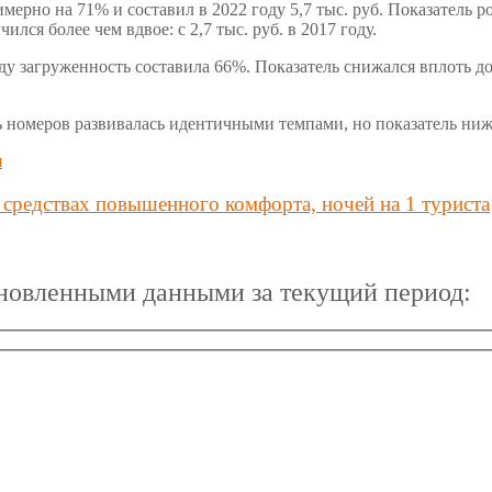
рно на 71% и составил в 2022 году 5,7 тыс. руб. Показатель рос
ся более чем вдвое: с 2,7 тыс. руб. в 2017 году.
у загруженность составила 66%. Показатель снижался вплоть до 
номеров развивалась идентичными темпами, но показатель ниже,
в средствах повышенного комфорта, ночей на 1 туриста
бновленными данными за текущий период: