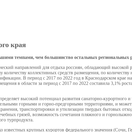
ого края
ьшими темпами, чем большинство остальных региональных р
ический направлений для отдыха россиян, обладающий высокой 
 количеству коллективных средств размещения, по количеству н
ификации. В период с 2017 по 2022 год в Краснодарском крае н
ещения в области за период с 2017 по 2022 составила 3,1% рост
пределяет высокий потенциал развития санаторно-курортного и 
ельными горными и горно-предгорными территориями, и может 
хранения, транспортировки и утилизации твердых бытовых отходо
ечебных грязей, возможность сочетания пляжного и горнолыжног
го турпродукта.
ко известных крупных курортов федерального значения (Сочи, Г