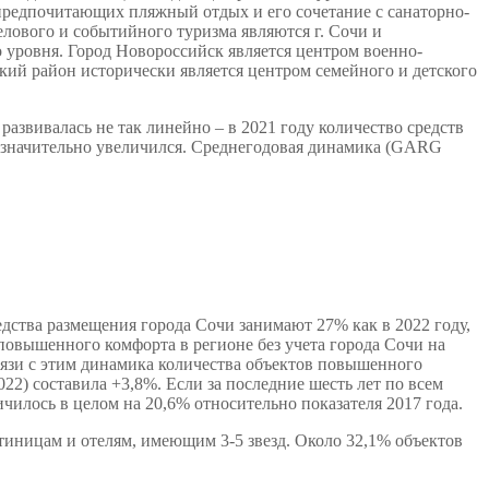
предпочитающих пляжный отдых и его сочетание с санаторно-
лового и событийного туризма являются г. Сочи и
 уровня. Город Новороссийск является центром военно-
кий район исторически является центром семейного и детского
развивалась не так линейно – в 2021 году количество средств
незначительно увеличился. Среднегодовая динамика (GARG
дства размещения города Сочи занимают 27% как в 2022 году,
 повышенного комфорта в регионе без учета города Сочи на
связи с этим динамика количества объектов повышенного
22) составила +3,8%. Если за последние шесть лет по всем
чилось в целом на 20,6% относительно показателя 2017 года.
стиницам и отелям, имеющим 3-5 звезд. Около 32,1% объектов