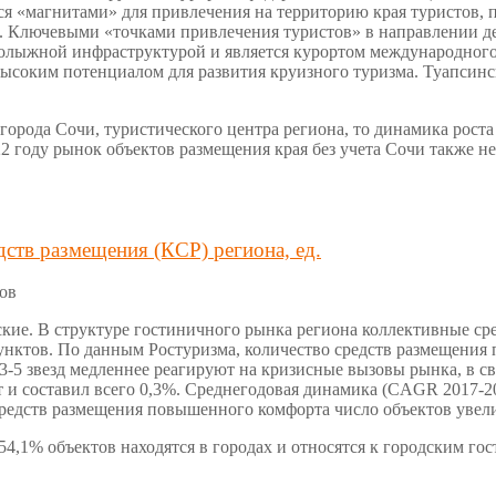
я «магнитами» для привлечения на территорию края туристов, 
. Ключевыми «точками привлечения туристов» в направлении де
нолыжной инфраструктурой и является курортом международного
высоким потенциалом для развития круизного туризма. Туапсинс
города Сочи, туристического центра региона, то динамика роста 
2 году рынок объектов размещения края без учета Сочи также 
ств размещения (КСР) региона, ед.
ков
кие. В структуре гостиничного рынка региона коллективные сре
 пунктов. По данным Ростуризма, количество средств размещения
 3-5 звезд медленнее реагируют на кризисные вызовы рынка, в 
т и составил всего 0,3%. Среднегодовая динамика (CAGR 2017-20
средств размещения повышенного комфорта число объектов увели
4,1% объектов находятся в городах и относятся к городским го