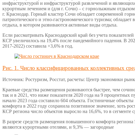
инфраструктурой и инфраструктурой развлечений и являющихс
курортным лечением и (для г. Сочи) – с горнолыжным отдыхом
г. Краснодар. Горный кластер Сочи обладает современной гор
патриотического и этно-гастрономического туризма; обладает 
отдыха, в котором развиваются активные виды отдыха.
Если рассматривать Краснодарский край без учета показателей 
КСР увеличилось на 19,4% после пандемийного падения. В 202
2017-2022) составила +3,6% в год.
Рис. 1. Число классифицированных коллективных сред
Источник: Ростуризм, Росстат, расчеты: Центр экономики рын
Краевые средства размещения развиваются быстрее, чем сочинс
так и в 2021, что ниже показателя 2020 года на 9 процентных
начало 2023 года составило 604 объекта. Гостиничные объекты
комфорта в 2022 году сохранила позитивное значение, хоть рос
КСР региона число объектов выросло на 16,6%, то в сегменте 
В разрезе средств размещения повышенного комфорта региона 5
являются курортными отелями, и 9,3% — загородные