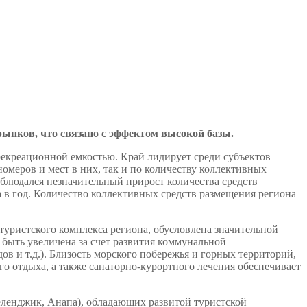
ынков, что связано с эффектом высокой базы.
рекреационной емкостью. Край лидирует среди субъектов
омеров и мест в них, так и по количеству коллективных
аблюдался незначительный прирост количества средств
а в год. Количество коллективных средств размещения региона
туристского комплекса региона, обусловлена значительной
быть увеличена за счет развития коммунальной
в и т.д.). Близость морского побережья и горных территорий,
о отдыха, а также санаторно-курортного лечения обеспечивает
еленджик, Анапа), обладающих развитой туристской