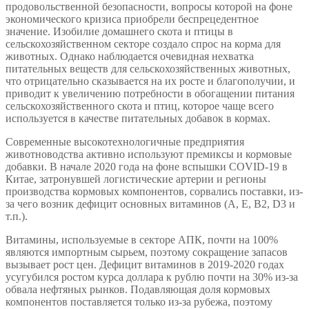
продовольственной безопасности, вопросы которой на фоне
экономического кризиса приобрели беспрецедентное
значение. Изобилие домашнего скота и птицы в
сельскохозяйственном секторе создало спрос на корма для
животных. Однако наблюдается очевидная нехватка
питательных веществ для сельскохозяйственных животных,
что отрицательно сказывается на их росте и благополучии, и
приводит к увеличению потребности в обогащении питания
сельскохозяйственного скота и птиц, которое чаще всего
используется в качестве питательных добавок в кормах.
Современные высокотехнологичные предприятия
животноводства активно используют премиксы и кормовые
добавки. В начале 2020 года на фоне вспышки COVID-19 в
Китае, затронувшей логистические артерии и регионы
производства кормовых компонентов, сорвались поставки, из-
за чего возник дефицит основных витаминов (А, Е, B2, D3 и
т.п.).
Витамины, используемые в секторе АПК, почти на 100%
являются импортным сырьем, поэтому сокращение запасов
вызывает рост цен. Дефицит витаминов в 2019-2020 годах
усугубился ростом курса доллара к рублю почти на 30% из-за
обвала нефтяных рынков. Подавляющая доля кормовых
компонентов поставляется только из-за рубежа, поэтому