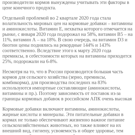
производители кормов вынуждены учитывать эти факторы в
цене конечного продукта.
Отдельной проблемой во 2 квартале 2020 года стала
волатильность мировых цен на кормовые добавки – витамины
и аминокислоты. Витамин Е, нехватка которого отмечается на
рынке, с января 2020 года подорожал на 58%, витамин B5 – на
11%, витамин А – на 18%. В свою очередь, на витамин D3 и
биотин цены поднялись на рекордные 144% и 143%
соответственно. Вследствие этого к марту 2020 года
премиксы, в себестоимости которых на витамины приходится
25%, подорожали на 6-8%.
Несмотря на то, что в России производится большая часть
кормов для сельского хозяйства (зерно, премиксы,
комбикорма), для производства последних на 83%
используются импортные составляющие (аминокислоты,
витамины и пр.). Поэтому зависимость от поставок из-за
границы кормовых добавок в российском АПК очень высокая
Кормовые добавки включают витамины, аминокислоты,
жирные кислоты и минералы. Эти питательные добавки в
кормах не только обеспечивают жизненно важное питание
сельскохозяйственных животных, но также влияют на их
внешний вид, гигиену, усвояемость и общее здоровье, тем