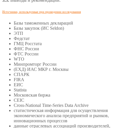
3.3.
Выводы и рекомендации.
Источники, используемые при проведении исследования
Базы таможенных деклараций
Базы закупок (ИС Seldon)
ЭТП
Федстат
ГМЦ Росстата
ФНС России
ФТС России
WTO
Минпромторг России
(ЕХД) ИАС МКР г. Москвы
СПАРК
FIRA
ЕИС
Statista
Московская биржа
CEIC
Cross-National Time-Series Data Archive
статистическая информация для осуществления
экономического анализа предприятий и рынков,
инновационных процессов
данные отраслевых ассоциаций производителей,