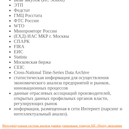
ЭТП
Федстат
ГМЦ Росстата
ФТС России
WTO
Минпромторг России
(ЕХД) ИАС МКР г. Москвы
СПАРК
FIRA
ЕИС
Statista
Московская биржа
CEIC
Cross-National Time-Series Data Archive
статистическая информация для осуществления
экономического анализа предприятий и рынков,
инновационных процессов
данные отраслевых ассоциаций производителей,
открытых данных профильных органов власти,
регулирующих рынок
информация, размещенная в сети Интернет (парсинг и
интеллектуальный анализ).
Интеллектуальная система анализа рынков уникальных товаров АЦ «Центр экономики
рынков»