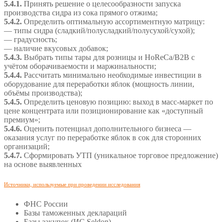
5.4.1.
Принять решение о целесообразности запуска
производства сидра из сока прямого отжима;
5.4.2.
Определить оптимальную ассортиментную матрицу:
— типы сидра (сладкий/полусладкий/полусухой/сухой);
— градусность;
— наличие вкусовых добавок;
5.4.3.
Выбрать типы тары для розницы и HoReCa/B2B с
учётом оборачиваемости и маржинальности;
5.4.4.
Рассчитать минимально необходимые инвестиции в
оборудование для переработки яблок (мощность линии,
объёмы производства);
5.4.5.
Определить ценовую позицию: выход в масс-маркет по
цене концентрата или позиционирование как «доступный
премиум»;
5.4.6.
Оценить потенциал дополнительного бизнеса —
оказания услуг по переработке яблок в сок для сторонних
организаций;
5.4.7.
Сформировать УТП (уникальное торговое предложение)
на основе выявленных
Источники, используемые при проведении исследования
ФНС России
Базы таможенных деклараций
Базы закупок (ИС Seldon)