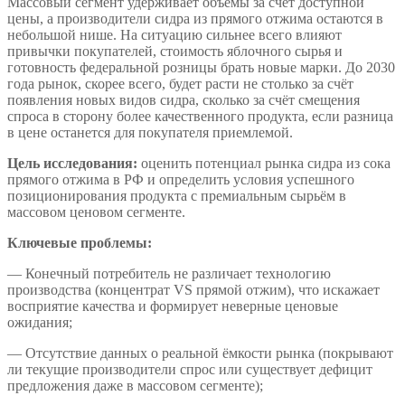
Массовый сегмент удерживает объёмы за счёт доступной
цены, а производители сидра из прямого отжима остаются в
небольшой нише. На ситуацию сильнее всего влияют
привычки покупателей, стоимость яблочного сырья и
готовность федеральной розницы брать новые марки. До 2030
года рынок, скорее всего, будет расти не столько за счёт
появления новых видов сидра, сколько за счёт смещения
спроса в сторону более качественного продукта, если разница
в цене останется для покупателя приемлемой.
Цель исследования:
оценить потенциал рынка сидра из сока
прямого отжима в РФ и определить условия успешного
позиционирования продукта с премиальным сырьём в
массовом ценовом сегменте.
Ключевые проблемы:
— Конечный потребитель не различает технологию
производства (концентрат VS прямой отжим), что искажает
восприятие качества и формирует неверные ценовые
ожидания;
— Отсутствие данных о реальной ёмкости рынка (покрывают
ли текущие производители спрос или существует дефицит
предложения даже в массовом сегменте);