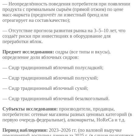
— Неопределённость поведения потребителя при появлении
продукта с премиальным сырьём (прямой отжим) по цене
масс-маркета (предпочтёт ли известный бренд или
отреагирует на состав/качество);
— Отсутствие прогноза развития рынка на 3–5–10 лет, что
создаёт риски при инвестициях в оборудование для
переработки яблок.
Предмет исследования:
сидры (все типы и вкусы),
определение доли яблочных сидров:
— Сидр традиционный яблочный полусладкий;
— Сидр традиционный яблочный полусухой;
— Сидр традиционный яблочный сухой;
— Сидр традиционный яблочный безалкогольный.
Субъекты исследования:
производители, продавцы,
потребители: сетевые магазины разных ценовых категорий (в
первую очередь федеральные), алкомаркеты, HoReCa и т.д.
Период наблюдения:
2023–2026 гг. (по валовой выручке
предприятий доступны данные за 2025 г. (в случае подготовки