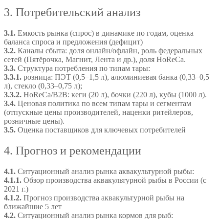
3. Потребительский анализ
3.1.
Емкость рынка (спрос) в динамике по годам, оценка
баланса спроса и предложения (дефицит)
3.2.
Каналы сбыта: доля онлайн/офлайн, роль федеральных
сетей (Пятёрочка, Магнит, Лента и др.), доля HoReCa.
3.3.
Структура потребления по типам тары:
3.3.1.
розница: ПЭТ (0,5–1,5 л), алюминиевая банка (0,33–0,5
л), стекло (0,33–0,75 л);
3.3.2.
HoReCa/B2B: кеги (20 л), бочки (220 л), кубы (1000 л).
3.4.
Ценовая политика по всем типам тары и сегментам
(отпускные цены производителей, наценки ритейлеров,
розничные цены).
3.5.
Оценка поставщиков для ключевых потребителей
4. Прогноз и рекомендации
4.1.
Ситуационный анализ рынка аквакультурной рыбы:
4.1.1.
Обзор производства аквакультурной рыбы в России (с
2021 г.)
4.1.2.
Прогноз производства аквакультурной рыбы на
ближайшие 5 лет
4.2.
Ситуационный анализ рынка кормов для рыб: