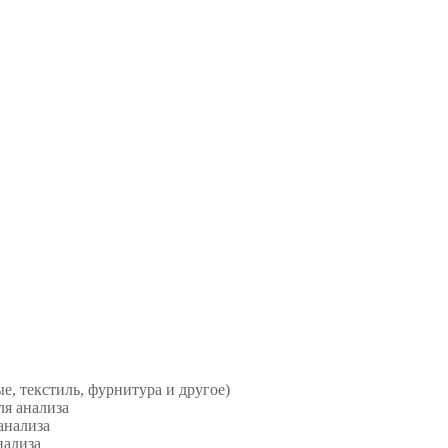
е, текстиль, фурнитура и другое)
ля анализа
анализа
нализа