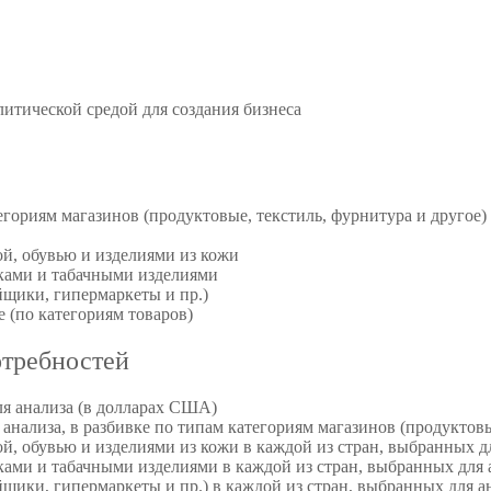
литической средой для создания бизнеса
егориям магазинов (продуктовые, текстиль, фурнитура и другое)
ой, обувью и изделиями из кожи
тками и табачными изделиями
йщики, гипермаркеты и пр.)
 (по категориям товаров)
отребностей
ля анализа (в долларах США)
анализа, в разбивке по типам категориям магазинов (продуктовы
ой, обувью и изделиями из кожи в каждой из стран, выбранных д
ками и табачными изделиями в каждой из стран, выбранных для 
йщики, гипермаркеты и пр.) в каждой из стран, выбранных для а