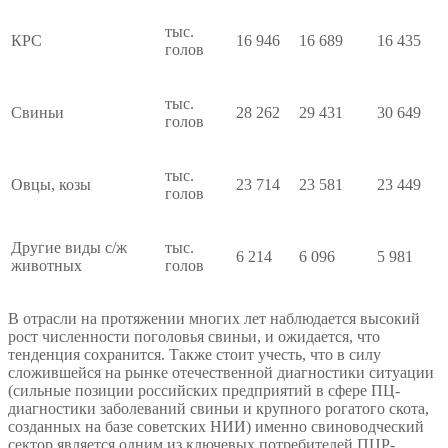
тыс.
КРС
16 946
16 689
16 435
голов
тыс.
Свиньи
28 262
29 431
30 649
голов
тыс.
Овцы, козы
23 714
23 581
23 449
голов
Другие виды с/ж
тыс.
6 214
6 096
5 981
животных
голов
В отрасли на протяжении многих лет наблюдается высокий
рост численности поголовья свиньи, и ожидается, что
тенденция сохранится. Также стоит учесть, что в силу
сложившейся на рынке отечественной диагностики ситуации
(сильные позиции российских предприятий в сфере ПЦ-
диагностики заболеваний свиньи и крупного рогатого скота,
созданных на базе советских НИИ) именно свиноводческий
сектор является одним из ключевых потребителей ПЦР-