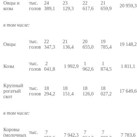
Овцы и
тыс.
24
23
22
21
20 959,
козы
голов
389,1
129,3
617,6
659,9
в том числе:
тыс.
22
21
20
19
Овцы
19 148,
голов
347,3
136,4
655,0
785,4
тыс.
2
1
1
Козы
1 992,9
1 811,
голов
041,8
962,6
874,5
Крупный
тыс.
18
18
18
18
рогатый
17 649,
голов
294,2
151,4
126,0
027,2
скот
в том числе:
Коровы
тыс.
7
7
7
(молочных
7 942,3
7 783,