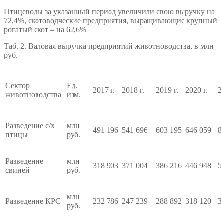
Птицеводы за указанный период увеличили свою выручку на
72,4%, скотоводческие предприятия, выращивающие крупный
рогатый скот – на 62,6%
Таб. 2. Валовая выручка предприятий животноводства, в млн
руб.
Сектор
Ед.
2017 г.
2018 г.
2019 г.
2020 г.
2
животноводства
изм.
Разведение с/х
млн
491 196
541 696
603 195
646 059
птицы
руб.
Разведение
млн
318 903
371 004
386 216
446 948
свиней
руб.
млн
Разведение КРС
232 786
247 239
288 892
318 120
руб.