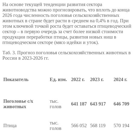
На основе текущей тенденции развития сектора
животноводства можно прогнозировать, что вплоть до конца
2026 года численность поголовья сельскохозяйственных
животных в стране будет расти в среднем на 0,4% в год. При
этом ключевой точкой роста будет оставаться птицеводческий
сектор – в первую очередь за счет более низкой стоимости
продукции переработки птицы, развития новых ниш в
птицеводческом секторе (мясо идейки и уток).
Таб. 3. Прогноз поголовья сельскохозяйственных животных в
России в 2023-2026 гг.
Показатель
Ед. изм.
2022 г.
2023 г.
2024 г.
Поголовье с/х
тыс.
641 187
643 917
646 709
животных
голов
тыс.
Птица
566 052
568 119
570 194
голов