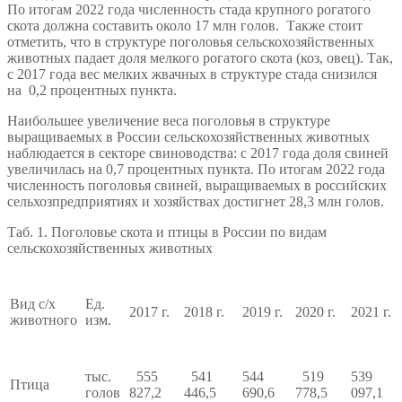
По итогам 2022 года численность стада крупного рогатого
скота должна составить около 17 млн голов. Также стоит
отметить, что в структуре поголовья сельскохозяйственных
животных падает доля мелкого рогатого скота (коз, овец). Так,
с 2017 года вес мелких жвачных в структуре стада снизился
на 0,2 процентных пункта.
Наибольшее увеличение веса поголовья в структуре
выращиваемых в России сельскохозяйственных животных
наблюдается в секторе свиноводства: с 2017 года доля свиней
увеличилась на 0,7 процентных пункта. По итогам 2022 года
численность поголовья свиней, выращиваемых в российских
сельхозпредприятиях и хозяйствах достигнет 28,3 млн голов.
Таб. 1. Поголовье скота и птицы в России по видам
сельскохозяйственных животных
Вид с/х
Ед.
2017 г.
2018 г.
2019 г.
2020 г.
2021 г.
животного
изм.
тыс.
555
541
544
519
539
Птица
голов
827,2
446,5
690,6
778,5
097,1