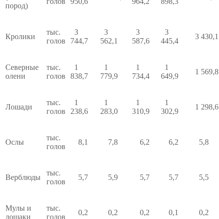
голов
950,6
964,2
898,3
пород)
тыс.
3
3
3
3
Кролики
3 430,
голов
744,7
562,1
587,6
445,4
Северные
тыс.
1
1
1
1
1 569,
олени
голов
838,7
779,9
734,4
649,9
тыс.
1
1
1
1
Лошади
1 298,
голов
238,6
283,0
310,9
302,9
тыс.
Ослы
8,1
7,8
6,2
6,2
5,8
голов
тыс.
Верблюды
5,7
5,9
5,7
5,7
5,5
голов
Мулы и
тыс.
0,2
0,2
0,2
0,1
0,2
лошаки
голов