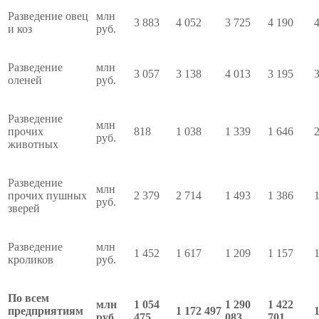
Разведение овец
млн
3 883
4 052
3 725
4 190
и коз
руб.
Разведение
млн
3 057
3 138
4 013
3 195
оленей
руб.
Разведение
млн
прочих
818
1 038
1 339
1 646
руб.
животных
Разведение
млн
прочих пушных
2 379
2 714
1 493
1 386
руб.
зверей
Разведение
млн
1 452
1 617
1 209
1 157
кроликов
руб.
По всем
млн
1 054
1 290
1 422
предприятиям
1 172 497
руб.
475
083
701