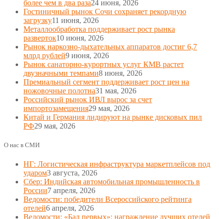
более чем в два раза
24 июня, 2026
Гостиничный рынок Сочи сохраняет рекордную
загрузку
11 июня, 2026
Металлообработка поддерживает рост рынка
разверток
10 июня, 2026
Рынок наркозно-дыхательных аппаратов достиг 6,7
млрд рублей
9 июня, 2026
Рынок санаторно-курортных услуг КМВ растет
двузначными темпами
8 июня, 2026
Премиальный сегмент поддерживает рост цен на
ножовочные полотна
31 мая, 2026
Российский рынок ИВЛ вырос за счет
импортозамещения
29 мая, 2026
Китай и Германия лидируют на рынке дисковых пил
РФ
29 мая, 2026
О нас в СМИ
НГ: Логистическая инфраструктура маркетплейсов под
ударом
3 августа, 2026
Сбер: Индийская автомобильная промышленность в
России
7 апреля, 2026
Ведомости: победители Всероссийского рейтинга
отелей
6 апреля, 2026
Ведомости: «Бал первых»: награждение лучших отелей