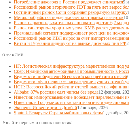
Потребление алкоголя в России продолжает снижаться
9 
Российский рынок вторичного ПЭТ за пять лет вырос боле
Гостиничный рынок Сочи сохраняет рекордную загрузку
Металлообработка поддерживает рост рынка разверток
10
Рынок наркозно-дыхательных аппаратов достиг 6,7 млрд 
Рынок санаторно-курортных услуг КМВ растет двузначн
Премиальный сегмент поддерживает рост цен на ножово
Российский рынок ИВЛ вырос за счет импортозамещения
Китай и Германия лидируют на рынке дисковых пил РФ
2
О нас в СМИ
НГ: Логистическая инфраструктура маркетплейсов под у
Сбер: Индийская автомобильная промышленность в Росс
Ведомости: победители Всероссийского рейтинга отелей
Ведомости: «Бал первых»: награждение лучших отелей у
НСН: Всероссийский рейтинг отелей вышел на «финиш
Alibaba: 87% россиян едят чипсы без вреда
12 февраля, 20
Известия: импортозамещение побеждает параллельный и
Известия: в Госдуме хотят заставить бизнес индексироват
Эксперт: Инвестиции в Домбай
12 января, 2026
Sputnik Беларусь: Страна майнинговых ферм
1 декабря, 20
Узнайте первым о наших новостях!