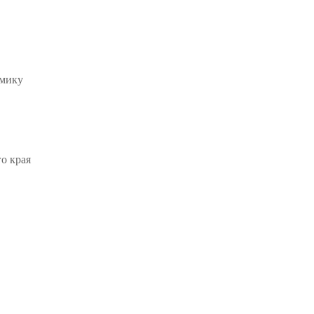
амику
о края