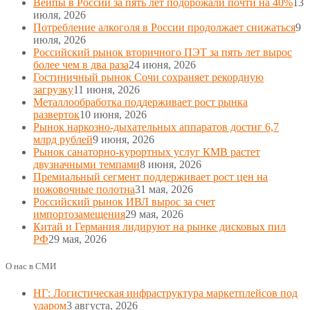
Вейпы в России за пять лет подорожали почти на 40%
13
июля, 2026
Потребление алкоголя в России продолжает снижаться
9
июля, 2026
Российский рынок вторичного ПЭТ за пять лет вырос
более чем в два раза
24 июня, 2026
Гостиничный рынок Сочи сохраняет рекордную
загрузку
11 июня, 2026
Металлообработка поддерживает рост рынка
разверток
10 июня, 2026
Рынок наркозно-дыхательных аппаратов достиг 6,7
млрд рублей
9 июня, 2026
Рынок санаторно-курортных услуг КМВ растет
двузначными темпами
8 июня, 2026
Премиальный сегмент поддерживает рост цен на
ножовочные полотна
31 мая, 2026
Российский рынок ИВЛ вырос за счет
импортозамещения
29 мая, 2026
Китай и Германия лидируют на рынке дисковых пил
РФ
29 мая, 2026
О нас в СМИ
НГ: Логистическая инфраструктура маркетплейсов под
ударом
3 августа, 2026