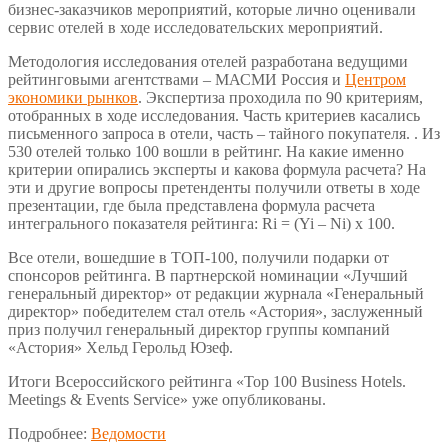
бизнес-заказчиков мероприятий, которые лично оценивали
сервис отелей в ходе исследовательских мероприятий.
Методология исследования отелей разработана ведущими
рейтинговыми агентствами – МАСМИ Россия и
Центром
экономики рынков
. Экспертиза проходила по 90 критериям,
отобранных в ходе исследования. Часть критериев касались
письменного запроса в отели, часть – тайного покупателя. . Из
530 отелей только 100 вошли в рейтинг. На какие именно
критерии опирались эксперты и какова формула расчета? На
эти и другие вопросы претенденты получили ответы в ходе
презентации, где была представлена формула расчета
интегрального показателя рейтинга: Ri = (Yi – Ni) x 100.
Все отели, вошедшие в ТОП-100, получили подарки от
спонсоров рейтинга. В партнерской номинации «Лучший
генеральный директор» от редакции журнала «Генеральный
директор» победителем стал отель «Астория», заслуженный
приз получил генеральный директор группы компаний
«Астория» Хельд Герольд Юзеф.
Итоги Всероссийского рейтинга «Top 100 Business Hotels.
Meetings & Events Service» уже опубликованы.
Подробнее:
Ведомости