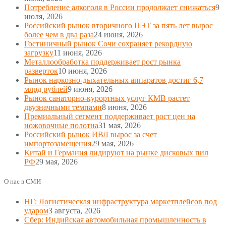
Потребление алкоголя в России продолжает снижаться
9
июля, 2026
Российский рынок вторичного ПЭТ за пять лет вырос
более чем в два раза
24 июня, 2026
Гостиничный рынок Сочи сохраняет рекордную
загрузку
11 июня, 2026
Металлообработка поддерживает рост рынка
разверток
10 июня, 2026
Рынок наркозно-дыхательных аппаратов достиг 6,7
млрд рублей
9 июня, 2026
Рынок санаторно-курортных услуг КМВ растет
двузначными темпами
8 июня, 2026
Премиальный сегмент поддерживает рост цен на
ножовочные полотна
31 мая, 2026
Российский рынок ИВЛ вырос за счет
импортозамещения
29 мая, 2026
Китай и Германия лидируют на рынке дисковых пил
РФ
29 мая, 2026
О нас в СМИ
НГ: Логистическая инфраструктура маркетплейсов под
ударом
3 августа, 2026
Сбер: Индийская автомобильная промышленность в