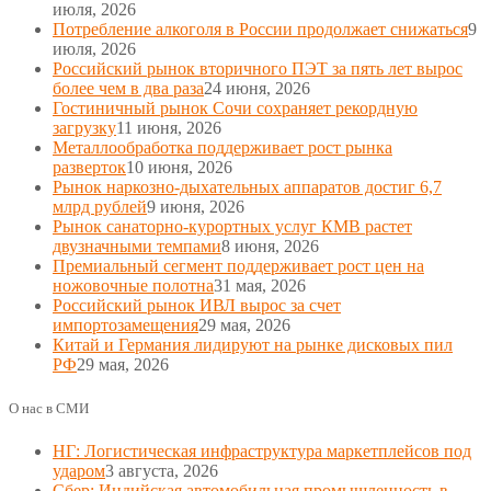
июля, 2026
Потребление алкоголя в России продолжает снижаться
9
июля, 2026
Российский рынок вторичного ПЭТ за пять лет вырос
более чем в два раза
24 июня, 2026
Гостиничный рынок Сочи сохраняет рекордную
загрузку
11 июня, 2026
Металлообработка поддерживает рост рынка
разверток
10 июня, 2026
Рынок наркозно-дыхательных аппаратов достиг 6,7
млрд рублей
9 июня, 2026
Рынок санаторно-курортных услуг КМВ растет
двузначными темпами
8 июня, 2026
Премиальный сегмент поддерживает рост цен на
ножовочные полотна
31 мая, 2026
Российский рынок ИВЛ вырос за счет
импортозамещения
29 мая, 2026
Китай и Германия лидируют на рынке дисковых пил
РФ
29 мая, 2026
О нас в СМИ
НГ: Логистическая инфраструктура маркетплейсов под
ударом
3 августа, 2026
Сбер: Индийская автомобильная промышленность в