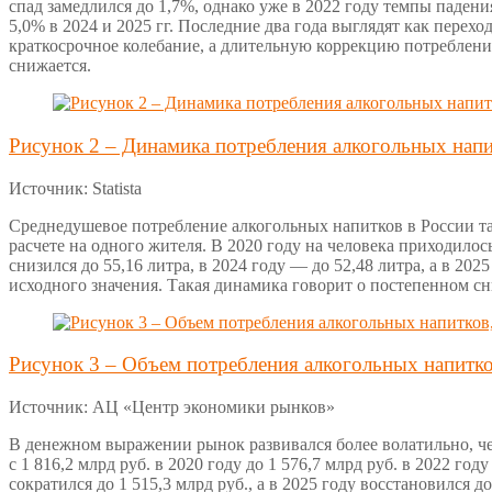
спад замедлился до 1,7%, однако уже в 2022 году темпы паден
5,0% в 2024 и 2025 гг. Последние два года выглядят как перех
краткосрочное колебание, а длительную коррекцию потребления
снижается.
Рисунок 2 – Динамика потребления алкогольных напи
Источник: Statista
Среднедушевое потребление алкогольных напитков в России та
расчете на одного жителя. В 2020 году на человека приходилось 
снизился до 55,16 литра, в 2024 году — до 52,48 литра, а в 20
исходного значения. Такая динамика говорит о постепенном 
Рисунок 3 – Объем потребления алкогольных напитков,
Источник: АЦ «Центр экономики рынков»
В денежном выражении рынок развивался более волатильно, ч
с 1 816,2 млрд руб. в 2020 году до 1 576,7 млрд руб. в 2022 год
сократился до 1 515,3 млрд руб., а в 2025 году восстановился 