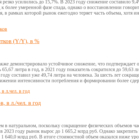
ия резко усилились до 15,7%. В 2023 году снижение составило 9
од к более умеренной фазе спада, однако о восстановлении говори
, в рамках которой рынок ежегодно теряет часть объема, хотя и
тков (Y/Y), в %
кже демонстрировало устойчивое снижение, что подтверждает ос
65,67 литра в год, в 2021 году показатель сократился до 59,63 л
25 году составил уже 49,74 литра на человека. За шесть лет сокр
снижении интенсивности потребления и формировании более сде
 в л./чел. в год
ем в натуральном, поскольку сокращение физических объемов ч
у в 2023 году рынок вырос до 1 665,2 млрд руб. Однако закрепить 
до 1 640,0 млрд руб. В итоге стоимостной объем оказался ниже у