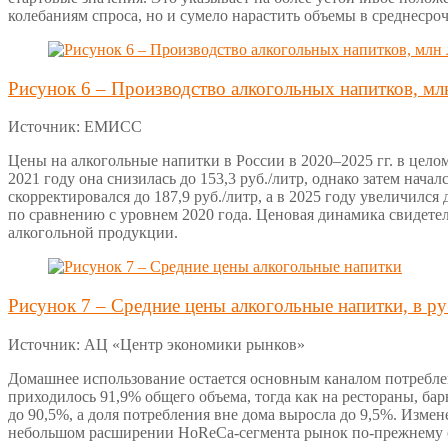
колебаниям спроса, но и сумело нарастить объемы в среднесро
Рисунок 6 – Производство алкогольных напитков, мл
Источник: ЕМИСС
Цены на алкогольные напитки в России в 2020–2025 гг. в целом
2021 году она снизилась до 153,3 руб./литр, однако затем начал
скорректировался до 187,9 руб./литр, а в 2025 году увеличился
по сравнению с уровнем 2020 года. Ценовая динамика свидете
алкогольной продукции.
Рисунок 7 – Средние цены алкогольные напитки, в ру
Источник: АЦ «Центр экономики рынков»
Домашнее использование остается основным каналом потреблен
приходилось 91,9% общего объема, тогда как на рестораны, ба
до 90,5%, а доля потребления вне дома выросла до 9,5%. Изме
небольшом расширении HoReCa-сегмента рынок по-прежнему о