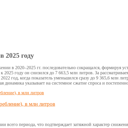
в 2025 году
ении в 2020–2025 гг. последовательно сокращался, формируя у
о к 2025 году он снизился до 7 663,5 млн литров. За рассматрив
022 год, когда показатель уменьшился сразу до 9 365,6 млн лит
я динамика указывает на системное сжатие спроса и постепенн
ебление), в млн литров
и всего периода, что подтверждает затяжной характер снижения 