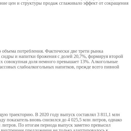
нение цен и структуры продаж сглаживало эффект от сокращения
о объема потребления. Фактически две трети рынка
т сидры и напитки брожения с долей 20,7%, формируя второй
 их совокупная доля немного превышает 13%. Алкогольные
массовых слабоалкогольных напитков, прежде всего пивной
щую траекторию. В 2020 году выпуск составлял 3 811,1 млн
оду показатель вновь снизился до 4 025,5 млн литров, однако
лн литров. По итогам периода выпуск заметно превысил
 внутреннее предложение не только адаптировалось к