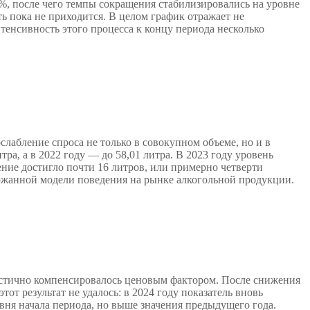
,4%, после чего темпы сокращения стабилизировались на уровне
ть пока не приходится. В целом график отражает не
нтенсивность этого процесса к концу периода несколько
лабление спроса не только в совокупном объеме, но и в
итра, а в 2022 году — до 58,01 литра. В 2023 году уровень
ащение достигло почти 16 литров, или примерно четверти
ржанной модели поведения на рынке алкогольной продукции.
астично компенсировалось ценовым фактором. После снижения
этот результат не удалось: в 2024 году показатель вновь
ровня начала периода, но выше значения предыдущего года.