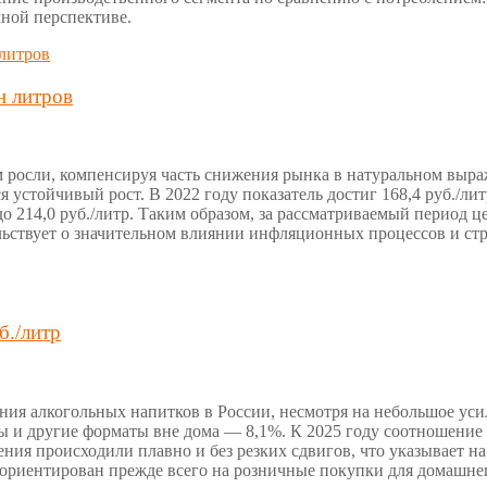
чной перспективе.
н литров
 росли, компенсируя часть снижения рынка в натуральном выраже
ся устойчивый рост. В 2022 году показатель достиг 168,4 руб./лит
 до 214,0 руб./литр. Таким образом, за рассматриваемый период ц
льствует о значительном влиянии инфляционных процессов и ст
б./литр
ия алкогольных напитков в России, несмотря на небольшое усил
ры и другие форматы вне дома — 8,1%. К 2025 году соотношение
нения происходили плавно и без резких сдвигов, что указывает 
риентирован прежде всего на розничные покупки для домашнег