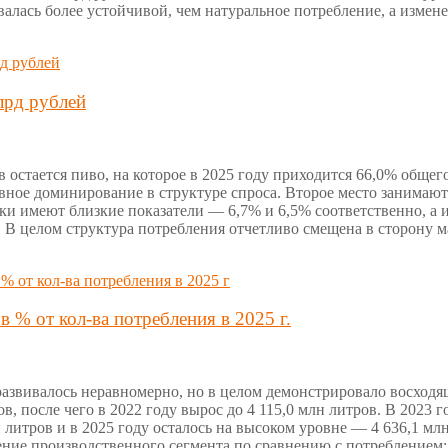
авалась более устойчивой, чем натуральное потребление, а изме
лрд рублей
остается пиво, на которое в 2025 году приходится 66,0% общег
овное доминирование в структуре спроса. Второе место занимаю
ки имеют близкие показатели — 6,7% и 6,5% соответственно, а
 В целом структура потребления отчетливо смещена в сторону 
 % от кол-ва потребления в 2025 г.
развивалось неравномерно, но в целом демонстрировало восходя
в, после чего в 2022 году вырос до 4 115,0 млн литров. В 2023 г
н литров и в 2025 году осталось на высоком уровне — 4 636,1 м
ение производственного сегмента по сравнению с потреблением: