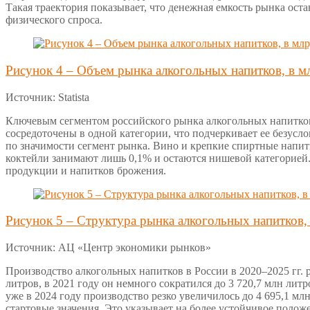
Такая траектория показывает, что денежная емкость рынка ост
физического спроса.
Рисунок 4 – Объем рынка алкогольных напитков, в м
Источник: Statista
Ключевым сегментом российского рынка алкогольных напитков 
сосредоточены в одной категории, что подчеркивает ее безусл
по значимости сегмент рынка. Вино и крепкие спиртные напит
коктейли занимают лишь 0,1% и остаются нишевой категорией.
продукции и напитков брожения.
Рисунок 5 – Структура рынка алкогольных напитков, в
Источник: АЦ «Центр экономики рынков»
Производство алкогольных напитков в России в 2020–2025 гг. 
литров, в 2021 году он немного сократился до 3 720,7 млн литро
уже в 2024 году производство резко увеличилось до 4 695,1 мл
стартовые значения. Это указывает на более устойчивое полож