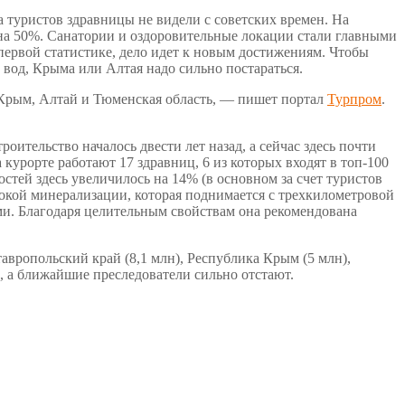
а туристов здравницы не видели с советских времен. На
на 50%. Санатории и оздоровительные локации стали главными
 первой статистике, дело идет к новым достижениям. Чтобы
вод, Крыма или Алтая надо сильно постараться.
 Крым, Алтай и Тюменская область, — пишет портал
Турпром
.
ительство началось двести лет назад, а сейчас здесь почти
урорте работают 17 здравниц, 6 из которых входят в топ-100
стей здесь увеличилось на 14% (в основном за счет туристов
сокой минерализации, которая поднимается с трехкилометровой
. Благодаря целительным свойствам она рекомендована
авропольский край (8,1 млн), Республика Крым (5 млн),
, а ближайшие преследователи сильно отстают.