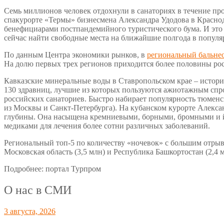
Семь миллионов человек отдохнули в санаториях в течение про
спакурорте «Термы» бизнесмена Александра Удодова в Краснод
бенефициарами постпандемийного туристического бума. И это з
сейчас найти свободные места на ближайшие полгода в популя
По данным Центра экономики рынков, в
региональный бальне
На долю первых трех регионов приходится более половины ро
Кавказские минеральные воды в Ставропольском крае – историч
130 здравниц, лучшие из которых пользуются ажиотажным спро
российских санаториев. Быстро набирает популярность тюменск
из Москвы и Санкт-Петербурга). На кубанском курорте Алекса
глубины. Она насыщена кремниевыми, борными, бромными и й
медиками для лечения более сотни различных заболеваний.
Региональный топ-5 по количеству «ночевок» с большим отрыво
Московская область (3,5 млн) и Республика Башкортостан (2,4
Подробнее: портал Турпром
О нас в СМИ
3 августа, 2026