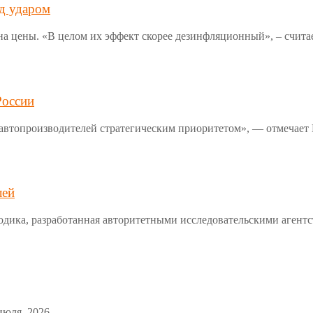
од ударом
 цены. «В целом их эффект скорее дезинфляционный», – счита
России
автопроизводителей стратегическим приоритетом», — отмечает
лей
методика, разработанная авторитетными исследовательскими аг
июля, 2026