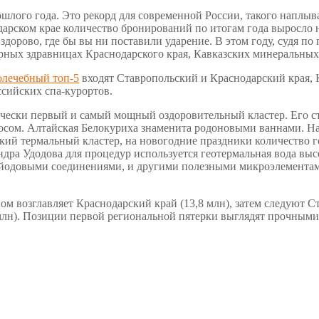
шлого года. Это рекорд для современной России, такого наплыв
арском крае количество бронирований по итогам года выросло 
дорово, где бы вы ни поставили ударение. В этом году, судя по
рных здравницах Краснодарского края, Кавказских минеральных 
олечебный топ-5
входят Ставропольский и Краснодарский края,
ссийских спа-курортов.
ески первый и самый мощный оздоровительный кластер. Его стро
сом. Алтайская Белокуриха знаменита родоновыми ваннами. На к
ий термальный кластер, на новогодние праздники количество го
ндра Удодова для процедур используется геотермальная вода вы
одовыми соединениями, и другими полезными микроэлементами
м возглавляет Краснодарский край (13,8 млн), затем следуют Ст
 млн). Позиции первой региональной пятерки выглядят прочными