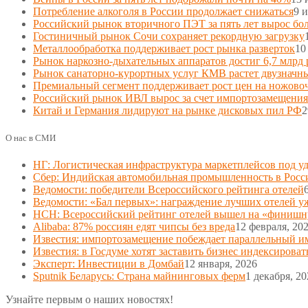
Потребление алкоголя в России продолжает снижаться
9 
Российский рынок вторичного ПЭТ за пять лет вырос боле
Гостиничный рынок Сочи сохраняет рекордную загрузку
Металлообработка поддерживает рост рынка разверток
10
Рынок наркозно-дыхательных аппаратов достиг 6,7 млрд 
Рынок санаторно-курортных услуг КМВ растет двузначн
Премиальный сегмент поддерживает рост цен на ножово
Российский рынок ИВЛ вырос за счет импортозамещения
Китай и Германия лидируют на рынке дисковых пил РФ
2
О нас в СМИ
НГ: Логистическая инфраструктура маркетплейсов под у
Сбер: Индийская автомобильная промышленность в Росс
Ведомости: победители Всероссийского рейтинга отелей
Ведомости: «Бал первых»: награждение лучших отелей у
НСН: Всероссийский рейтинг отелей вышел на «финиш
Alibaba: 87% россиян едят чипсы без вреда
12 февраля, 20
Известия: импортозамещение побеждает параллельный и
Известия: в Госдуме хотят заставить бизнес индексироват
Эксперт: Инвестиции в Домбай
12 января, 2026
Sputnik Беларусь: Страна майнинговых ферм
1 декабря, 20
Узнайте первым о наших новостях!