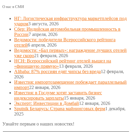
О нас в СМИ
НГ: Логистическая инфраструктура маркетплейсов под
ударом
3 августа, 2026
Сбер: Индийская автомобильная промышленность в
России
7 апреля, 2026
Ведомости: победители Всероссийского рейтинга
отелей
6 апреля, 2026
Ведомости: «Бал первых»: награждение лучших отелей
уже скоро
21 февраля, 2026
НСН: Всероссийский рейтинг отелей вышел на
«финишную прямую»
13 февраля, 2026
Alibaba: 87% россиян едят чипсы без вреда
12 февраля,
2026
Известия: импортозамещение побеждает параллельный
импорт
22 января, 2026
Известия: в Госдуме хотят заставить бизнес
индексировать зарплаты
15 января, 2026
Эксперт: Инвестиции в Домбай
12 января, 2026
Sputnik Беларусь: Страна майнинговых ферм
1 декабря,
2025
Узнайте первым о наших новостях!