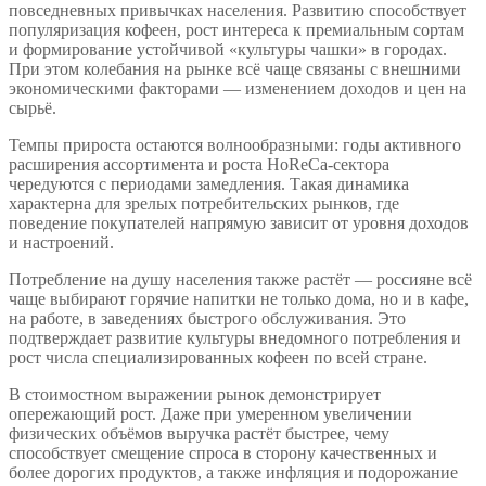
повседневных привычках населения. Развитию способствует
популяризация кофеен, рост интереса к премиальным сортам
и формирование устойчивой «культуры чашки» в городах.
При этом колебания на рынке всё чаще связаны с внешними
экономическими факторами — изменением доходов и цен на
сырьё.
Темпы прироста остаются волнообразными: годы активного
расширения ассортимента и роста HoReCa-сектора
чередуются с периодами замедления. Такая динамика
характерна для зрелых потребительских рынков, где
поведение покупателей напрямую зависит от уровня доходов
и настроений.
Потребление на душу населения также растёт — россияне всё
чаще выбирают горячие напитки не только дома, но и в кафе,
на работе, в заведениях быстрого обслуживания. Это
подтверждает развитие культуры внедомного потребления и
рост числа специализированных кофеен по всей стране.
В стоимостном выражении рынок демонстрирует
опережающий рост. Даже при умеренном увеличении
физических объёмов выручка растёт быстрее, чему
способствует смещение спроса в сторону качественных и
более дорогих продуктов, а также инфляция и подорожание