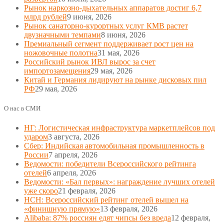
Рынок наркозно-дыхательных аппаратов достиг 6,7
млрд рублей
9 июня, 2026
Рынок санаторно-курортных услуг КМВ растет
двузначными темпами
8 июня, 2026
Премиальный сегмент поддерживает рост цен на
ножовочные полотна
31 мая, 2026
Российский рынок ИВЛ вырос за счет
импортозамещения
29 мая, 2026
Китай и Германия лидируют на рынке дисковых пил
РФ
29 мая, 2026
О нас в СМИ
НГ: Логистическая инфраструктура маркетплейсов под
ударом
3 августа, 2026
Сбер: Индийская автомобильная промышленность в
России
7 апреля, 2026
Ведомости: победители Всероссийского рейтинга
отелей
6 апреля, 2026
Ведомости: «Бал первых»: награждение лучших отелей
уже скоро
21 февраля, 2026
НСН: Всероссийский рейтинг отелей вышел на
«финишную прямую»
13 февраля, 2026
Alibaba: 87% россиян едят чипсы без вреда
12 февраля,