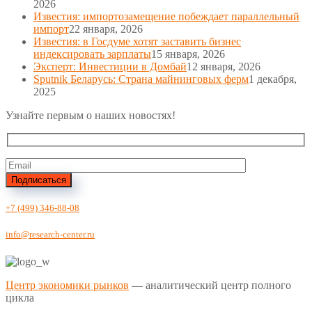
2026
Известия: импортозамещение побеждает параллельный
импорт
22 января, 2026
Известия: в Госдуме хотят заставить бизнес
индексировать зарплаты
15 января, 2026
Эксперт: Инвестиции в Домбай
12 января, 2026
Sputnik Беларусь: Страна майнинговых ферм
1 декабря,
2025
Узнайте первым о наших новостях!
Подписаться
+7 (499) 346-88-08
info@research-center.ru
Центр экономики рынков
— аналитический центр полного
цикла