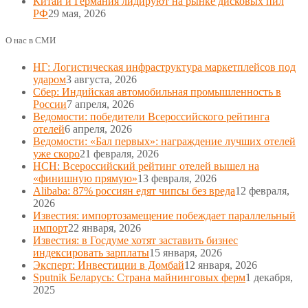
Китай и Германия лидируют на рынке дисковых пил
РФ
29 мая, 2026
О нас в СМИ
НГ: Логистическая инфраструктура маркетплейсов под
ударом
3 августа, 2026
Сбер: Индийская автомобильная промышленность в
России
7 апреля, 2026
Ведомости: победители Всероссийского рейтинга
отелей
6 апреля, 2026
Ведомости: «Бал первых»: награждение лучших отелей
уже скоро
21 февраля, 2026
НСН: Всероссийский рейтинг отелей вышел на
«финишную прямую»
13 февраля, 2026
Alibaba: 87% россиян едят чипсы без вреда
12 февраля,
2026
Известия: импортозамещение побеждает параллельный
импорт
22 января, 2026
Известия: в Госдуме хотят заставить бизнес
индексировать зарплаты
15 января, 2026
Эксперт: Инвестиции в Домбай
12 января, 2026
Sputnik Беларусь: Страна майнинговых ферм
1 декабря,
2025