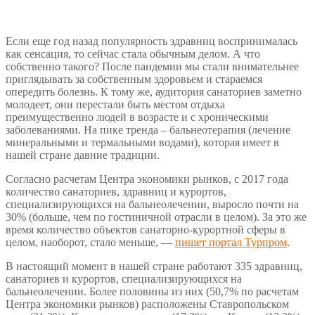
28 июля, 2023
Если еще год назад популярность здравниц воспринималась
как сенсация, то сейчас стала обычным делом. А что
собственно такого? После пандемии мы стали внимательнее
приглядывать за собственным здоровьем и стараемся
опередить болезнь. К тому же, аудитория санаториев заметно
молодеет, они перестали быть местом отдыха
преимущественно людей в возрасте и с хроническими
заболеваниями. На пике тренда – бальнеотерапия (лечение
минеральными и термальными водами), которая имеет в
нашей стране давние традиции.
Согласно расчетам Центра экономики рынков, с 2017 года
количество санаториев, здравниц и курортов,
специализирующихся на бальнеолечении, выросло почти на
30% (больше, чем по гостиничной отрасли в целом). За это же
время количество объектов санаторно-курортной сферы в
целом, наоборот, стало меньше, —
пишет портал Турпром
.
В настоящий момент в нашей стране работают 335 здравниц,
санаториев и курортов, специализирующихся на
бальнеолечении. Более половины из них (50,7% по расчетам
Центра экономики рынков) расположены Ставропольском