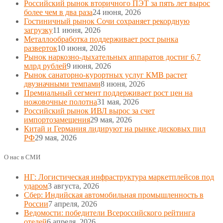
Российский рынок вторичного ПЭТ за пять лет вырос
более чем в два раза
24 июня, 2026
Гостиничный рынок Сочи сохраняет рекордную
загрузку
11 июня, 2026
Металлообработка поддерживает рост рынка
разверток
10 июня, 2026
Рынок наркозно-дыхательных аппаратов достиг 6,7
млрд рублей
9 июня, 2026
Рынок санаторно-курортных услуг КМВ растет
двузначными темпами
8 июня, 2026
Премиальный сегмент поддерживает рост цен на
ножовочные полотна
31 мая, 2026
Российский рынок ИВЛ вырос за счет
импортозамещения
29 мая, 2026
Китай и Германия лидируют на рынке дисковых пил
РФ
29 мая, 2026
О нас в СМИ
НГ: Логистическая инфраструктура маркетплейсов под
ударом
3 августа, 2026
Сбер: Индийская автомобильная промышленность в
России
7 апреля, 2026
Ведомости: победители Всероссийского рейтинга
отелей
6 апреля, 2026