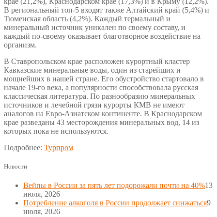
крае (21,2%), Краснодарском крае (17,3%) и в Крыму (12,2%).
В региональный топ-5 входят также Алтайский край (5,4%) и
Тюменская область (4,2%). Каждый термальный и
минеральный источник уникален по своему составу, и
каждый по-своему оказывает благотворное воздействие на
организм.
В Ставропольском крае расположен курортный кластер
Кавказские минеральные воды, один из старейших и
мощнейших в нашей стране. Его обустройство стартовало в
начале 19-го века, а популярности способствовала русская
классическая литература. По разнообразию минеральных
источников и лечебной грязи курорты КМВ не имеют
аналогов на Евро-Азиатском континенте. В Краснодарском
крае разведаны 43 месторождения минеральных вод, 14 из
которых пока не используются.
Подробнее:
Турпром
Новости
Вейпы в России за пять лет подорожали почти на 40%
13
июля, 2026
Потребление алкоголя в России продолжает снижаться
9
июля, 2026