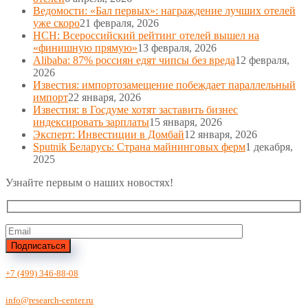
Ведомости: «Бал первых»: награждение лучших отелей
уже скоро
21 февраля, 2026
НСН: Всероссийский рейтинг отелей вышел на
«финишную прямую»
13 февраля, 2026
Alibaba: 87% россиян едят чипсы без вреда
12 февраля,
2026
Известия: импортозамещение побеждает параллельный
импорт
22 января, 2026
Известия: в Госдуме хотят заставить бизнес
индексировать зарплаты
15 января, 2026
Эксперт: Инвестиции в Домбай
12 января, 2026
Sputnik Беларусь: Страна майнинговых ферм
1 декабря,
2025
Узнайте первым о наших новостях!
Подписаться
+7 (499) 346-88-08
info@research-center.ru