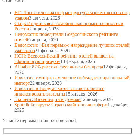
О нас в СМИ
НГ: Логистическая инфраструктура маркетплейсов под
ударом
3 августа, 2026
Сбер: Индийская автомобильная промышленность в
России
7 апреля, 2026
Ведомости: победители Всероссийского рейтинга
отелей
6 апреля, 2026
Ведомости: «Бал первых»: награждение лучших отелей
уже скоро
21 февраля, 2026
НСН: Всероссийский рейтинг отелей вышел на
«финишную прямую»
13 февраля, 2026
Alibaba: 87% россиян едят чипсы без вреда
12 февраля,
2026
Известия: импортозамещение побеждает параллельный
импорт
22 января, 2026
Известия: в Госдуме хотят заставить бизнес
индексировать зарплаты
15 января, 2026
Эксперт: Инвестиции в Домбай
12 января, 2026
Sputnik Беларусь: Страна майнинговых ферм
1 декабря,
2025
Узнайте первым о наших новостях!