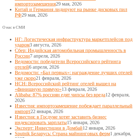
импортозамещения
29 мая, 2026
Китай и Германия лидируют на рынке дисковых пил
РФ
29 мая, 2026
О нас в СМИ
НГ: Логистическая инфраструктура маркетплейсов под
ударом
3 августа, 2026
Сбер: Индийская автомобильная промышленность в
России
7 апреля, 2026
Ведомости: победители Всероссийского рейтинга
отелей
6 апреля, 2026
Ведомости: «Бал первых»: награждение лучших отелей
уже скоро
21 февраля, 2026
НСН: Всероссийский рейтинг отелей вышел на
«финишную прямую»
13 февраля, 2026
Alibaba: 87% россиян едят чипсы без вреда
12 февраля,
2026
Известия: импортозамещение побеждает параллельный
импорт
22 января, 2026
Известия: в Госдуме хотят заставить бизнес
индексировать зарплаты
15 января, 2026
Эксперт: Инвестиции в Домбай
12 января, 2026
Sputnik Беларусь: Страна майнинговых ферм
1 декабря,